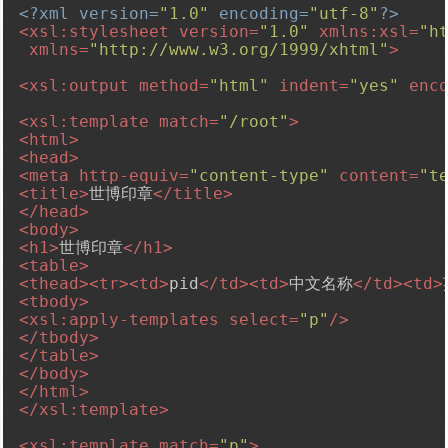
<?xml version=
"1.0"
 encoding=
"utf-8"
?>
<
xsl:stylesheet
version
=
"1.0"
xmlns:xsl
=
"h
xmlns
=
"http://www.w3.org/1999/xhtml"
>
<
xsl:output
method
=
"html"
indent
=
"yes"
enc
<
xsl:template
match
=
"/root"
>
<
html
>
<
head
>
<
meta
http-equiv
=
"content-type"
content
=
"t
<
title
>
世博印章
</
title
>
</
head
>
<
body
>
<
h1
>
世博印章
</
h1
>
<
table
>
<
thead
>
<
tr
>
<
td
>
pid
</
td
>
<
td
>
中文名称
</
td
>
<
td
>
<
tbody
>
<
xsl:apply-templates
select
=
"p"
/>
</
tbody
>
</
table
>
</
body
>
</
html
>
</
xsl:template
>
<
xsl:template
match
=
"p"
>