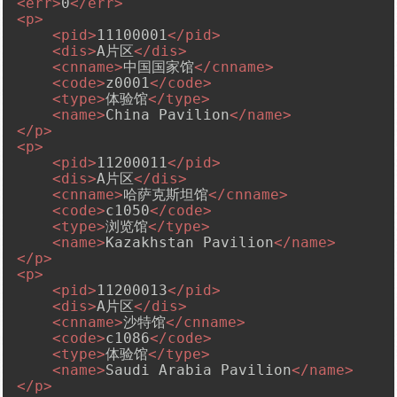
<
err
>
0
</
err
>
<
p
>
<
pid
>
11100001
</
pid
>
<
dis
>
A片区
</
dis
>
<
cnname
>
中国国家馆
</
cnname
>
<
code
>
z0001
</
code
>
<
type
>
体验馆
</
type
>
<
name
>
China Pavilion
</
name
>
</
p
>
<
p
>
<
pid
>
11200011
</
pid
>
<
dis
>
A片区
</
dis
>
<
cnname
>
哈萨克斯坦馆
</
cnname
>
<
code
>
c1050
</
code
>
<
type
>
浏览馆
</
type
>
<
name
>
Kazakhstan Pavilion
</
name
>
</
p
>
<
p
>
<
pid
>
11200013
</
pid
>
<
dis
>
A片区
</
dis
>
<
cnname
>
沙特馆
</
cnname
>
<
code
>
c1086
</
code
>
<
type
>
体验馆
</
type
>
<
name
>
Saudi Arabia Pavilion
</
name
>
</
p
>