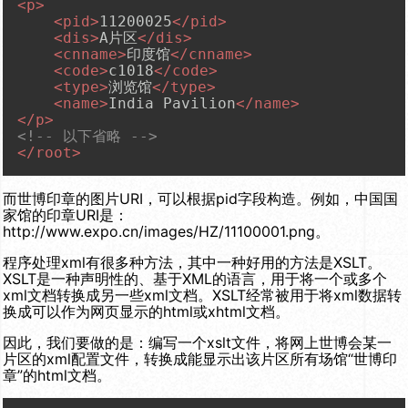
<
p
>
<
pid
>
11200025
</
pid
>
<
dis
>
A片区
</
dis
>
<
cnname
>
印度馆
</
cnname
>
<
code
>
c1018
</
code
>
<
type
>
浏览馆
</
type
>
<
name
>
India Pavilion
</
name
>
</
p
>
<!-- 以下省略 -->
</
root
>
而世博印章的图片URI，可以根据pid字段构造。例如，中国国
家馆的印章URI是：
http://www.expo.cn/images/HZ/11100001.png
。
程序处理xml有很多种方法，其中一种好用的方法是XSLT。
XSLT是一种声明性的、基于XML的语言，用于将一个或多个
xml文档转换成另一些xml文档。XSLT经常被用于将xml数据转
换成可以作为网页显示的html或xhtml文档。
因此，我们要做的是：编写一个xslt文件，将网上世博会某一
片区的xml配置文件，转换成能显示出该片区所有场馆“世博印
章”的html文档。