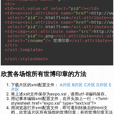
<
tr
>
<
td
>
<
xsl:value-of
select
=
"pid"
/>
</
td
>
<
td
>
<
a
>
<
xsl:attribute
name
=
"href"
>
http://w
select
=
"pid"
/>
.html?l=cn
</
xsl:attribute
>
<
<
td
>
<
a
>
<
xsl:attribute
name
=
"href"
>
http://w
select
=
"pid"
/>
.html?l=en
</
xsl:attribute
>
<
<
td
>
<
img
>
<
xsl:attribute
name
=
"src"
>
http://
select
=
"pid"
/>
.png
</
xsl:attribute
>
<
xsl:at
select
=
"cnname"
/>
 世博印章
</
xsl:attribute
>
<
</
tr
>
</
xsl:template
>
</
xsl:stylesheet
>
欣赏各场馆所有世博印章的方法
下载片区的xml配置文件：
A片区
B片区
C片区
D片区
E
片区
将上述xslt文件保存为expo.xsl，请用utf-8编码保存。
用记事本编辑xml配置文件，在开头加上一行：
<?xml-
stylesheet href="expo.xsl" type="text/xsl"?>
用浏览器打开xml配置文件，即可看到转换后的html文
档，欣赏该片区所有场馆的世博印章；有些世博印章无法