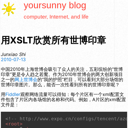
yoursunny
blog
computer, Internet, and life
用XSLT欣赏所有世博印章
Junxiao Shi
2010-07-13
中国2010年上海世博会吸引了众人的关注，五彩缤纷的“世博
印章”更是令人趋之若鹜。作为2010年世博会的两大创新项目
之一的
网上世博会
的“我的护照”栏目，可以看到大部分场馆的
世博印章图片。那么，能否一次性看到所有的世博印章呢？
用
Fiddler
观察网络流量可以得知：每个片区有一个xml配置文
件包含了片区内各场馆的名称和代码。例如，A片区的xml配置
文件是：
<!-- http://www.expo.cn/configs/tencent/az
<
root
>