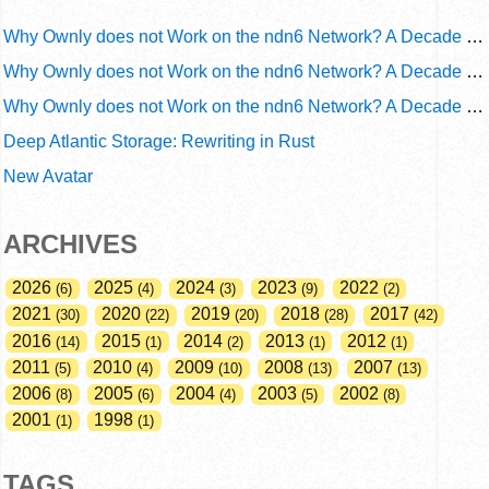
Why Ownly does not Work on the ndn6 Network? A Decade of Operational Gaps in Trust and Routing
Why Ownly does not Work on the ndn6 Network? A Decade of Policy-Blind Routing
Why Ownly does not Work on the ndn6 Network? A Decade of #2856
Deep Atlantic Storage: Rewriting in Rust
New Avatar
ARCHIVES
2026
2025
2024
2023
2022
6
4
3
9
2
2021
2020
2019
2018
2017
30
22
20
28
42
2016
2015
2014
2013
2012
14
1
2
1
1
2011
2010
2009
2008
2007
5
4
10
13
13
2006
2005
2004
2003
2002
8
6
4
5
8
2001
1998
1
1
TAGS