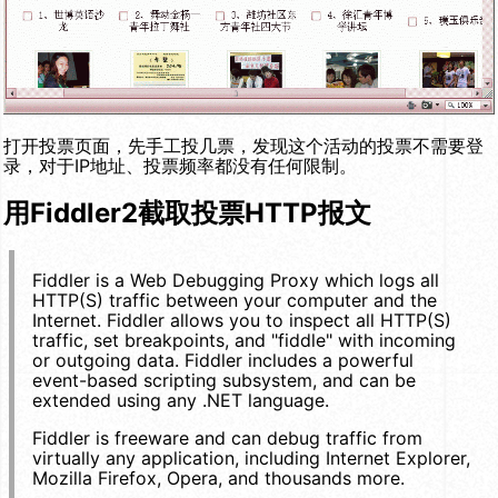
打开投票页面，先手工投几票，发现这个活动的投票不需要登
录，对于IP地址、投票频率都没有任何限制。
用Fiddler2截取投票HTTP报文
Fiddler is a Web Debugging Proxy which logs all
HTTP(S) traffic between your computer and the
Internet. Fiddler allows you to inspect all HTTP(S)
traffic, set breakpoints, and "fiddle" with incoming
or outgoing data. Fiddler includes a powerful
event-based scripting subsystem, and can be
extended using any .NET language.
Fiddler is freeware and can debug traffic from
virtually any application, including Internet Explorer,
Mozilla Firefox, Opera, and thousands more.