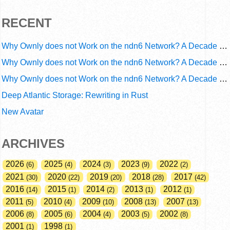
RECENT
Why Ownly does not Work on the ndn6 Network? A Decade of Operational Gaps in Trust and Routing
Why Ownly does not Work on the ndn6 Network? A Decade of Policy-Blind Routing
Why Ownly does not Work on the ndn6 Network? A Decade of #2856
Deep Atlantic Storage: Rewriting in Rust
New Avatar
ARCHIVES
2026
2025
2024
2023
2022
6
4
3
9
2
2021
2020
2019
2018
2017
30
22
20
28
42
2016
2015
2014
2013
2012
14
1
2
1
1
2011
2010
2009
2008
2007
5
4
10
13
13
2006
2005
2004
2003
2002
8
6
4
5
8
2001
1998
1
1