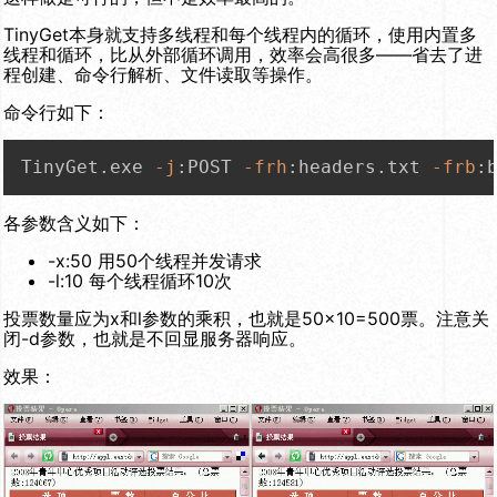
TinyGet本身就支持多线程和每个线程内的循环，使用内置多
线程和循环，比从外部循环调用，效率会高很多——省去了进
程创建、命令行解析、文件读取等操作。
命令行如下：
TinyGet.exe 
-j
:POST 
-frh
:headers.txt 
-frb
:
各参数含义如下：
-x:50
用50个线程并发请求
-l:10
每个线程循环10次
投票数量应为x和l参数的乘积，也就是50×10=500票。注意关
闭-d参数，也就是不回显服务器响应。
效果：