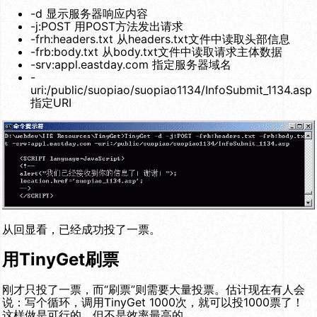
-d
显示服务器响应内容
-j:POST
用POST方法发出请求
-frh:headers.txt
从headers.txt文件中读取头部信息
-frb:body.txt
从body.txt文件中读取请求主体数据
-srv:appl.eastday.com
指定服务器域名
-
uri:/public/suopiao/suopiao1134/InfoSubmit_1134.asp
指定URI
从回显看，已经成功投了一票。
用TinyGet刷票
刚才只投了一票，而“刷票”则需要大量投票。估计现在有人会
说：写个循环，调用TinyGet 1000次，就可以投1000票了！
这样做是可行的，但不是效率最高的。