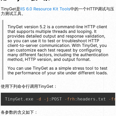
TinyGet是
IIS 6.0 Resource Kit Tools
中的一个HTTP调试与压
力测试工具。
TinyGet version 5.2 is a command-line HTTP client
that supports multiple threads and looping. It
provides detailed output and response validation,
so you can use it to test or troubleshoot HTTP
client-to-server communication. With TinyGet, you
can customize each test request by configuring
many different factors, including the authentication
method, HTTP version, and output format.
You can use TinyGet as a simple stress tool to test
the performance of your site under different loads.
使用下列命令行调用TinyGet：
TinyGet.exe 
-d
-j
:POST 
-frh
:headers.txt 
-f
各参数的含义如下：