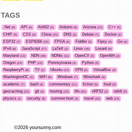
TAGS
.Net
API
Air602
Arduino
Arizona
C++
4
4
2
6
23
5
CHIP
CSS
China
DNS
Debian
Docker
5
3
15
2
7
2
ESP32
ESP8266
FPGA
Fiddler
Fipsy
Go
7
20
4
5
3
4
IPv6
JavaScript
LaTeX
Linux
Losant
8
17
2
16
6
Maryland
NDN
NDNts
OpenCV
OpenWrt
13
38
11
3
2
Oregon
PHP
Pennsylvania
Python
13
10
2
5
RaspberryPi
TV
Ubuntu
VPN
VirtualBox
8
2
15
2
3
WashingtonDC
WiFi
Windows
Wireshark
2
8
7
4
academic
bash
commentary
fiction
food
7
4
21
5
5
geocaching
git
hosting
life
nRF52
ndn6
22
4
15
42
2
5
physics
security
summer-host
travel
web
2
8
4
32
15
©2026 yoursunny.com