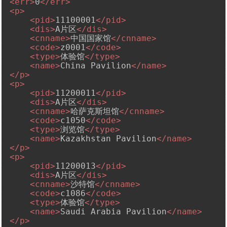
<
err
>
0
</
err
>
<
p
>
<
pid
>
11100001
</
pid
>
<
dis
>
A片区
</
dis
>
<
cnname
>
中国国家馆
</
cnname
>
<
code
>
z0001
</
code
>
<
type
>
体验馆
</
type
>
<
name
>
China Pavilion
</
name
>
</
p
>
<
p
>
<
pid
>
11200011
</
pid
>
<
dis
>
A片区
</
dis
>
<
cnname
>
哈萨克斯坦馆
</
cnname
>
<
code
>
c1050
</
code
>
<
type
>
浏览馆
</
type
>
<
name
>
Kazakhstan Pavilion
</
name
>
</
p
>
<
p
>
<
pid
>
11200013
</
pid
>
<
dis
>
A片区
</
dis
>
<
cnname
>
沙特馆
</
cnname
>
<
code
>
c1086
</
code
>
<
type
>
体验馆
</
type
>
<
name
>
Saudi Arabia Pavilion
</
name
>
</
p
>