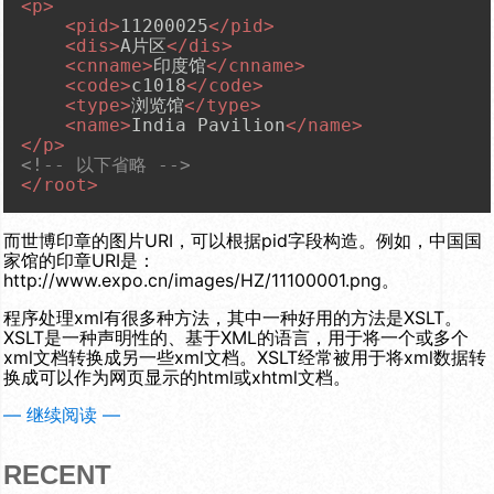
<
p
>
<
pid
>
11200025
</
pid
>
<
dis
>
A片区
</
dis
>
<
cnname
>
印度馆
</
cnname
>
<
code
>
c1018
</
code
>
<
type
>
浏览馆
</
type
>
<
name
>
India Pavilion
</
name
>
</
p
>
<!-- 以下省略 -->
</
root
>
而世博印章的图片URI，可以根据pid字段构造。例如，中国国
家馆的印章URI是：
http://www.expo.cn/images/HZ/11100001.png
。
程序处理xml有很多种方法，其中一种好用的方法是XSLT。
XSLT是一种声明性的、基于XML的语言，用于将一个或多个
xml文档转换成另一些xml文档。XSLT经常被用于将xml数据转
换成可以作为网页显示的html或xhtml文档。
— 继续阅读 —
RECENT