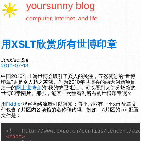
yoursunny
blog
computer, Internet, and life
用XSLT欣赏所有世博印章
Junxiao Shi
2010-07-13
中国2010年上海世博会吸引了众人的关注，五彩缤纷的“世博
印章”更是令人趋之若鹜。作为2010年世博会的两大创新项目
之一的
网上世博会
的“我的护照”栏目，可以看到大部分场馆的
世博印章图片。那么，能否一次性看到所有的世博印章呢？
用
Fiddler
观察网络流量可以得知：每个片区有一个xml配置文
件包含了片区内各场馆的名称和代码。例如，A片区的xml配置
文件是：
<!-- http://www.expo.cn/configs/tencent/az
<
root
>