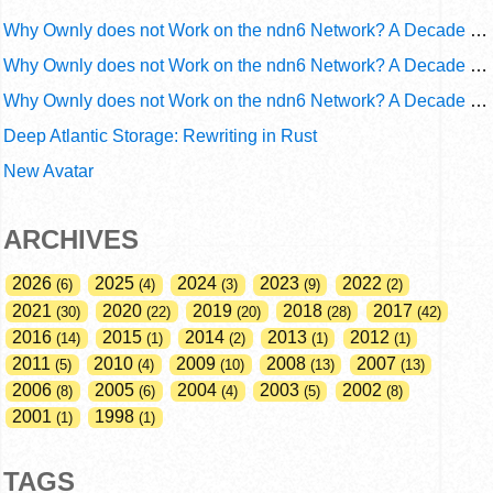
Why Ownly does not Work on the ndn6 Network? A Decade of Operational Gaps in Trust and Routing
Why Ownly does not Work on the ndn6 Network? A Decade of Policy-Blind Routing
Why Ownly does not Work on the ndn6 Network? A Decade of #2856
Deep Atlantic Storage: Rewriting in Rust
New Avatar
ARCHIVES
2026
2025
2024
2023
2022
6
4
3
9
2
2021
2020
2019
2018
2017
30
22
20
28
42
2016
2015
2014
2013
2012
14
1
2
1
1
2011
2010
2009
2008
2007
5
4
10
13
13
2006
2005
2004
2003
2002
8
6
4
5
8
2001
1998
1
1
TAGS