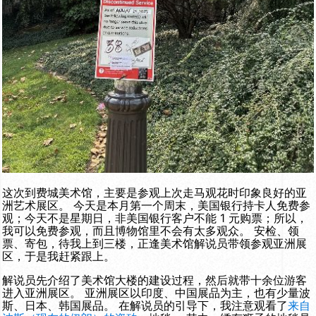
这次到费城美术馆，主要是参观上次走马观花时印象良好的亚
洲艺术展区。 今天是本月第一个周末，美国银行持卡人免费参
观；今天不是星期日，非美国银行客户不能 1 元购票；所以，
我可以免费参观，而且博物馆里不会有太多观众。 安检、领
票、寄包，待我上到三楼，正逢美术馆解说员带领参观亚洲展
区，于是我赶紧跟上。
解说员先介绍了美术馆大楼的建设过程，然后就带十余位游客
进入亚洲展区。 亚洲展区以印度、中国展品为主，也有少量波
斯、日本、韩国展品。 在解说员的引导下，我注意观看了
来自