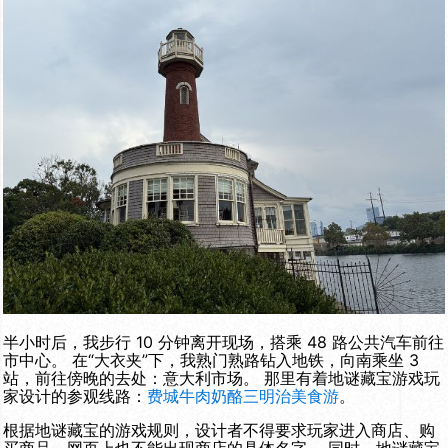
半小时后，我步行 10 分钟离开现场，搭乘 48 路公共汽车前往
市中心。 在“大衣夹”下，我熟门熟路钻入地铁，向南乘坐 3
站，前往傍晚的去处：意大利市场。 那里有着地谜藏宝游戏玩
家设计的参观线路：
费城牛肉奶酪三明治美食游
。
根据地谜藏宝的游戏规则，设计者不得要求玩家进入商店、购
买商品，网页上也不能出现商店的具体名字。 同时，地谜藏宝