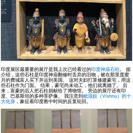
印度展区最重要的展厅是我上次已经看过的
印度神庙石柱
。 据
介绍，这些石柱是印度神庙翻修时丢弃的旧物，被在那里度蜜
月的费城富人买下并运到美国。 这对夫妇打算修建豪宅，用这
些石柱作为门面。 结果，豪宅尚未动工，他们就离婚了。 后
来，富豪的后人把石柱捐献给了博物馆。 旁边的展厅还有印
度、巴基斯坦的多种菩萨像。 我注意到
毗湿奴（Vishnu）的十
大化身
，象征着印度教中时间的反复轮回。