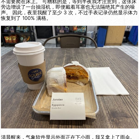
不需要爬在床上。 可糟糕的是，等到半夜我才注意到，这张床
旁边增设了一台抽湿机，即便戴着耳塞也无法隔绝其产生的噪
声。 因此，夜里我醒了至少 3 次，不过手表记录仍然显示体力
恢复到了 100% 满格。
清晨醒来，气象软件显示外面正在下小雨，我又拿上了雨伞。