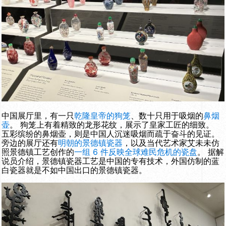
中国展厅里，有一只
乾隆皇帝的狗笼
、数十只用于吸烟的
鼻烟
壶
。 狗笼上有着精致的龙形花纹，展示了皇家工匠的细致。
五彩缤纷的鼻烟壶，则是中国人沉迷吸烟而疏于奋斗的见证。
旁边的展厅还有
明朝的景德镇瓷器
，以及当代艺术家艾未未仿
照景德镇工艺创作的
一组 6 件反映全球难民危机的瓷盘
。 据解
说员介绍，景德镇瓷器工艺是中国的专有技术，外国仿制的蓝
白瓷器就是不如中国出口的景德镇瓷器。