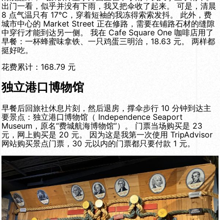
出门一看，似乎并没有下雨，我又把伞收了起来。 可是，清晨
8 点气温只有 17°C，穿着短袖的我冻得索索发抖。 此外，费
城市中心的 Market Street 正在修路，需要在铺路石材的缝隙
中穿行才能到达另一侧。 我在 Cafe Square One 咖啡店用了
早餐：一杯蜂蜜味拿铁、一只鸡蛋三明治，18.63 元。 两样都
挺好吃。
花费累计：168.79 元
独立港口博物馆
早餐后回旅社休息片刻，然后退房，撑伞步行 10 分钟到达主
要景点：独立港口博物馆（ Independence Seaport
Museum，原名“费城航海博物馆”）。 门票当场购买是 23
元，网上购买是 20 元。 因为这是我第一次使用 TripAdvisor
网站购买景点门票，30 元以内的门票都只要付款 1 元。