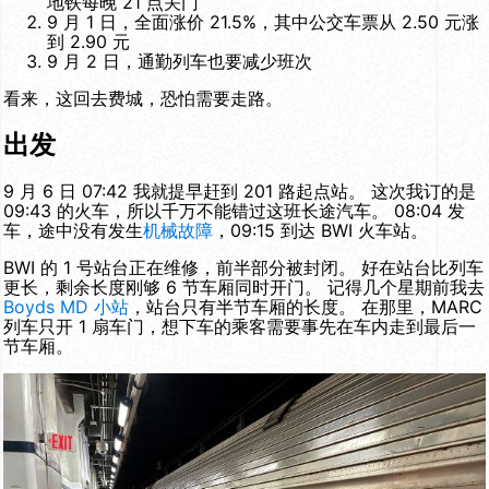
地铁每晚 21 点关门
9 月 1 日，全面涨价 21.5%，其中公交车票从 2.50 元涨
到 2.90 元
9 月 2 日，通勤列车也要减少班次
看来，这回去费城，恐怕需要走路。
出发
9 月 6 日 07:42 我就提早赶到 201 路起点站。 这次我订的是
09:43 的火车，所以千万不能错过这班长途汽车。 08:04 发
车，途中没有发生
机械故障
，09:15 到达 BWI 火车站。
BWI 的 1 号站台正在维修，前半部分被封闭。 好在站台比列车
更长，剩余长度刚够 6 节车厢同时开门。 记得几个星期前我去
Boyds MD 小站
，站台只有半节车厢的长度。 在那里，MARC
列车只开 1 扇车门，想下车的乘客需要事先在车内走到最后一
节车厢。