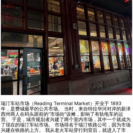
瑞汀车站市场（Reading Terminal Market）开业于 1893
年，是费城最早的公共市场。 当时，来自特拉华河对岸的新泽
西州商人在码头跟前的“市场街”设摊，影响了有轨电车的运
营。 于是，城市规划者兴建了两个室内市场，其中一个就成为
了现在的瑞汀车站市场。 市场得名于瑞汀铁路公司，因为市场
兴建在铁路的上方。 我从老火车站穿行到背后，就进入了市