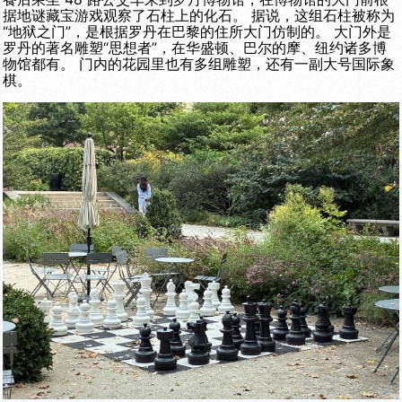
据地谜藏宝游戏观察了石柱上的化石。 据说，这组石柱被称为
“地狱之门”，是根据罗丹在巴黎的住所大门仿制的。 大门外是
罗丹的著名雕塑“思想者”，在华盛顿、巴尔的摩、纽约诸多博
物馆都有。 门内的花园里也有多组雕塑，还有一副大号国际象
棋。