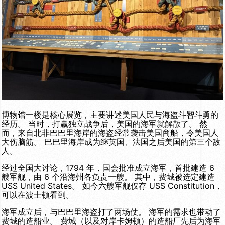
博物馆一楼是核心展览，主要讲述美国人民与海盗斗智斗勇的
经历。 当时，打赢独立战争后，美国的海军就解散了。 然
而，来自北非巴巴里海岸的海盗经常袭击美国商船，令美国人
大伤脑筋。 巴巴里海岸成为继英国、法国之后美国的第三个敌
人。
经过全国大讨论，1794 年，国会批准成立海军，首批建造 6
艘军舰，由 6 个沿海州各负责一艘。 其中，费城被选定建造
USS United States。 如今六艘军舰仅存 USS Constitution，
可以在波士顿看到。
海军成立后，与巴巴里海盗打了两场仗。 海军的需求也带动了
费城的造船业。 费城（以及对岸卡姆顿）的造船厂先后为海军