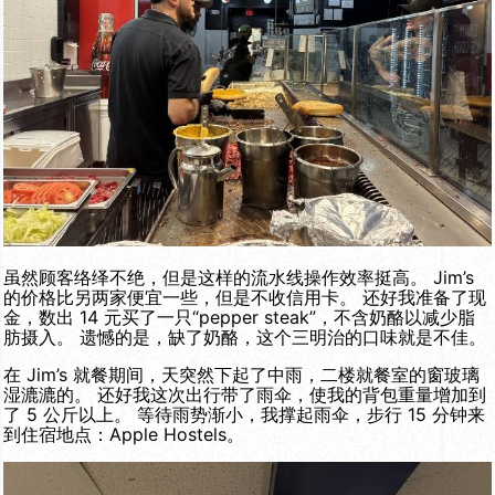
虽然顾客络绎不绝，但是这样的流水线操作效率挺高。 Jim’s
的价格比另两家便宜一些，但是不收信用卡。 还好我准备了现
金，数出 14 元买了一只“pepper steak”，不含奶酪以减少脂
肪摄入。 遗憾的是，缺了奶酪，这个三明治的口味就是不佳。
在 Jim’s 就餐期间，天突然下起了中雨，二楼就餐室的窗玻璃
湿漉漉的。 还好我这次出行带了雨伞，使我的背包重量增加到
了 5 公斤以上。 等待雨势渐小，我撑起雨伞，步行 15 分钟来
到住宿地点：Apple Hostels。