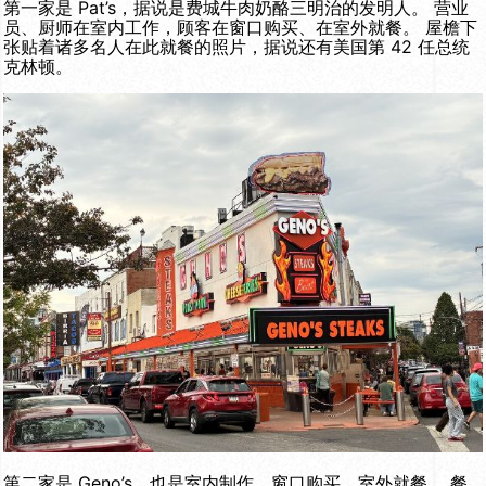
第一家是 Pat’s，据说是费城牛肉奶酪三明治的发明人。 营业
员、厨师在室内工作，顾客在窗口购买、在室外就餐。 屋檐下
张贴着诸多名人在此就餐的照片，据说还有美国第 42 任总统
克林顿。
第二家是 Geno’s，也是室内制作、窗口购买、室外就餐。 餐