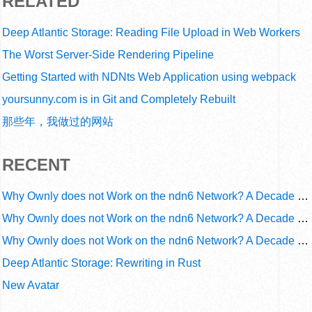
RELATED
Deep Atlantic Storage: Reading File Upload in Web Workers
The Worst Server-Side Rendering Pipeline
Getting Started with NDNts Web Application using webpack
yoursunny.com is in Git and Completely Rebuilt
那些年，我做过的网站
RECENT
Why Ownly does not Work on the ndn6 Network? A Decade of Operational Gaps in Trust and Routing
Why Ownly does not Work on the ndn6 Network? A Decade of Policy-Blind Routing
Why Ownly does not Work on the ndn6 Network? A Decade of #2856
Deep Atlantic Storage: Rewriting in Rust
New Avatar