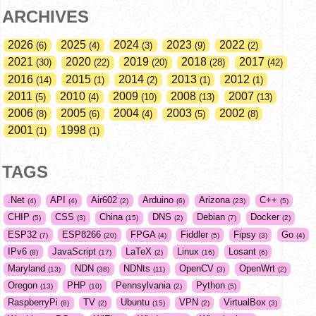
ARCHIVES
2026
2025
2024
2023
2022
6
4
3
9
2
2021
2020
2019
2018
2017
30
22
20
28
42
2016
2015
2014
2013
2012
14
1
2
1
1
2011
2010
2009
2008
2007
5
4
10
13
13
2006
2005
2004
2003
2002
8
6
4
5
8
2001
1998
1
1
TAGS
.Net
API
Air602
Arduino
Arizona
C++
4
4
2
6
23
5
CHIP
CSS
China
DNS
Debian
Docker
5
3
15
2
7
2
ESP32
ESP8266
FPGA
Fiddler
Fipsy
Go
7
20
4
5
3
4
IPv6
JavaScript
LaTeX
Linux
Losant
8
17
2
16
6
Maryland
NDN
NDNts
OpenCV
OpenWrt
13
38
11
3
2
Oregon
PHP
Pennsylvania
Python
13
10
2
5
RaspberryPi
TV
Ubuntu
VPN
VirtualBox
8
2
15
2
3