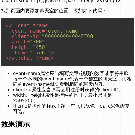
<script src="http://js.live.net/4.1/loader.js"></script>
找到页面内要添加聊天室的位置，添加如下代码：
<
wl:chat-frame
event-name
=
"event-name"
client-id
=
"000000004004EF08"
width
=
"300"
height
=
"450"
theme
=
"light"
>
</
wl:chat-frame
>
event-name属性应当填写文章/视频的数字或字符串ID，
每一个不同的event-name代表一个独立的聊天室，而相
同的event-name就会看到相同的聊天内容。
client-id属性应当填写应用注册时获得的Client ID。
width、height属性是控件的尺寸，最小尺寸是
250x250。
theme是控件的样式主题，有light浅色、dark深色两套
可选。
效果演示