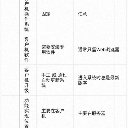
户
机
操
固定
任意
作
系
统
客
户
需要安装专
机
通常只需Web浏览器
用软件
软
件
客
户
手工 或 通过
进入系统时总是最新
机
自动更新系
版本
升
统
级
功
能
实
主要在客户
主要在服务器
现
机
位
置