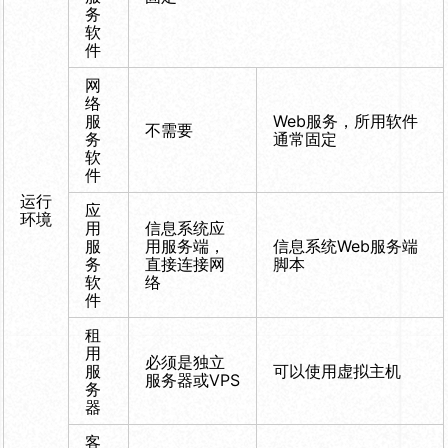
务
软
件
网
络
服
Web服务，所用软件
不需要
务
通常固定
软
件
运行
应
环境
用
信息系统应
服
用服务端，
信息系统Web服务端
务
直接连接网
脚本
软
络
件
租
用
必须是独立
服
可以使用虚拟主机
服务器或VPS
务
器
客