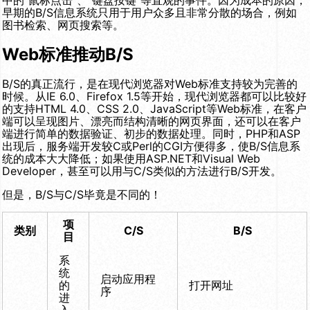
中的“鼠标点击”、“键盘按键”等直观的事件。因为成本的原因，
早期的B/S信息系统只用于用户众多且非常分散的场合，例如
图书检索、网页搜索等。
Web标准推动B/S
B/S的真正流行，是在现代浏览器对Web标准支持较为完善的
时候。从IE 6.0、Firefox 1.5等开始，现代浏览器都可以比较好
的支持HTML 4.0、CSS 2.0、JavaScript等Web标准，在客户
端可以呈现图片、漂亮而结构清晰的网页界面，还可以在客户
端进行简单的数据验证、初步的数据处理。同时，PHP和ASP
出现后，服务端开发较C或Perl的CGI方便得多，使B/S信息系
统的成本大大降低；如果使用ASP.NET和Visual Web
Developer，甚至可以用与C/S类似的方法进行B/S开发。
但是，B/S与C/S毕竟是不同的！
项
类别
C/S
B/S
目
系
统
启动应用程
的
打开网址
序
进