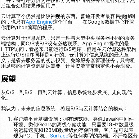
后组合处理结果传回用户。
云计算至今仍然是比较
神秘
的东西。普通开发者最容易接触到
的，也只有
App Engine
这个平台——在Google数据中心托管
你用Python编写的程序。
云计算对于信息系统，只是一种与大型中央服务器不同的服务
端结构，同C/S或B/S没有必然联系。App Engine提供的是
HTTP访问，看起来只能运行B/S程序，但是在
云计算
这种架构
上运行C/S程序同样是可行的。云计算对信息系统的最大意
义，是省去服务器的初步投资、免除服务器管理任务，只需租
用足够的计算资源满足需要，计算资源非常稳定也不会浪费。
展望
从C/S，到B/S，再到云计算，信息系统逐步发展、走向现代
化。
我认为，未来的信息系统，将是B/S与云计算结合的模式：
客户端平台基础设施：拥有浏览器、类似Java的中间件
环境、类似Gears的离线存储功能，只需要1GHz数量级
的运算速度和128MB数量级的存储容量。客户端可以表
现为PC、手机、
Surface
等任何类型的终端。不严格区分