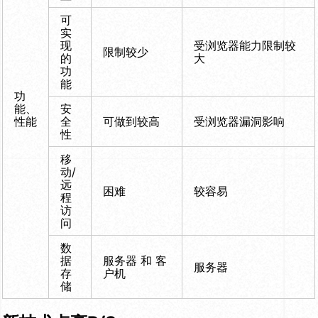
可
实
现
受浏览器能力限制较
限制较少
的
大
功
能
功
能、
安
性能
全
可做到较高
受浏览器漏洞影响
性
移
动/
远
困难
较容易
程
访
问
数
据
服务器 和 客
服务器
存
户机
储