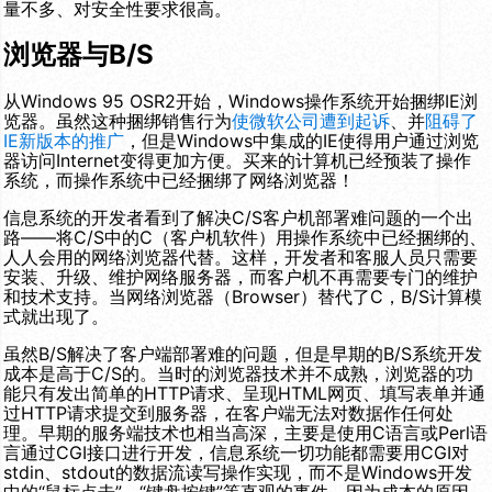
量不多、对安全性要求很高。
浏览器与B/S
从Windows 95 OSR2开始，Windows操作系统开始捆绑IE浏
览器。虽然这种捆绑销售行为
使微软公司遭到起诉
、并
阻碍了
IE新版本的推广
，但是Windows中集成的IE使得用户通过浏览
器访问Internet变得更加方便。买来的计算机已经预装了操作
系统，而操作系统中已经捆绑了网络浏览器！
信息系统的开发者看到了解决C/S客户机部署难问题的一个出
路——将C/S中的C（客户机软件）用操作系统中已经捆绑的、
人人会用的网络浏览器代替。这样，开发者和客服人员只需要
安装、升级、维护网络服务器，而客户机不再需要专门的维护
和技术支持。当网络浏览器（Browser）替代了C，B/S计算模
式就出现了。
虽然B/S解决了客户端部署难的问题，但是早期的B/S系统开发
成本是高于C/S的。当时的浏览器技术并不成熟，浏览器的功
能只有发出简单的HTTP请求、呈现HTML网页、填写表单并通
过HTTP请求提交到服务器，在客户端无法对数据作任何处
理。早期的服务端技术也相当高深，主要是使用C语言或Perl语
言通过CGI接口进行开发，信息系统一切功能都需要用CGI对
stdin、stdout的数据流读写操作实现，而不是Windows开发