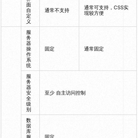
面
通常可支持，CSS实
自
通常不支持
现较方便
定
义
服
务
器
操
固定
通常固定
作
系
统
服
务
器
安
至少 自主访问控制
全
级
别
数
据
库
服
固定