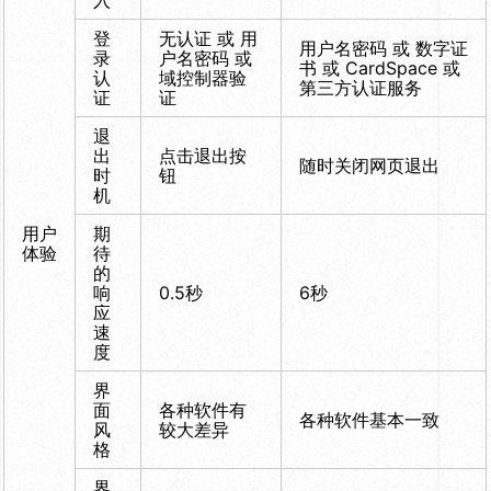
入
登
无认证 或 用
用户名密码 或 数字证
录
户名密码 或
书 或 CardSpace 或
认
域控制器验
第三方认证服务
证
证
退
出
点击退出按
随时关闭网页退出
时
钮
机
用户
期
体验
待
的
响
0.5秒
6秒
应
速
度
界
面
各种软件有
各种软件基本一致
风
较大差异
格
界