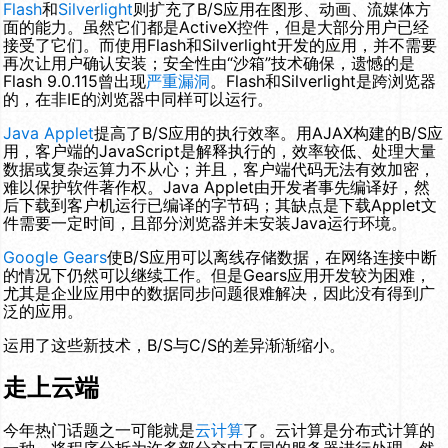
Flash
和
Silverlight
则扩充了B/S应用在图形、动画、流媒体方
面的能力。虽然它们都是ActiveX控件，但是大部分用户已经
接受了它们。而使用Flash和Silverlight开发的应用，并不需要
再次让用户确认安装；安全性由“沙箱”技术确保，遗憾的是
Flash 9.0.115曾出现
严重漏洞
。Flash和Silverlight是跨浏览器
的，在非IE的浏览器中同样可以运行。
Java Applet
提高了B/S应用的执行效率。用AJAX构建的B/S应
用，客户端的JavaScript是解释执行的，效率较低、处理大量
数据或复杂运算力不从心；并且，客户端代码无法有效加密，
难以保护软件著作权。Java Applet由开发者事先编译好，然
后下载到客户机运行已编译的字节码；其缺点是下载Applet文
件需要一定时间，且部分浏览器并未安装Java运行环境。
Google Gears
使B/S应用可以离线存储数据，在网络连接中断
的情况下仍然可以继续工作。但是Gears应用开发较为困难，
尤其是企业应用中的数据同步问题很难解决，因此没有得到广
泛的应用。
运用了这些新技术，B/S与C/S的差异渐渐缩小。
走上云端
今年热门话题之一可能就是
云计算
了。云计算是分布式计算的
一种，将程序分拆为许多部分交由不同的服务器进行处理，然