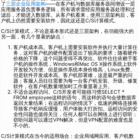
了
三层企业应用架构
——在客户机与数据库服务器间增设一层
应用服务器负责事务逻辑，所有请求需经应用服务器处理和过
滤后，才能进入数据库。从客户机看来，使用三层架构后，客
户机上仍然需要安装软件，因此这还是C/S计算模式。
C/S计算模式，不论是基本形式还是三层架构，在功能强大的
另一面，有几个显著的缺点：
客户机成本高。客户机上需要安装软件并执行大量计算任
务，这对客户机的硬件配置提出了较高的要求；随着硬件
价格的下降，这个问题变得不再突出。软件往往依赖于客
户机的操作系统，Windows和Mac OS X操作系统上软件
开发较为方便、但是操作系统本身价格高，Linux免费、
但是软件开发成本高。客户机部署难，这是最严重的问
题；客服人员往往需要为每一台客户机安装、升级、修复
软件，在客户机数量增加时工作量显著上升。
不适合远程访问。C/S开发者可能很习惯
SELECT *
FROM employee
这样的语句，而这样的语句会使数据库
返回大量结果；在远程访问的情况下，低速的网络连接将
导致客户机响应缓慢，用户体验大打折扣。远程访问的安
全性问题也值得关注，任何人都可以在网络上进行窃听；
窃听问题可以通过VPN解决，但是VPN配置的难度也是
不小的。
C/S计算模式在当今的适用场合：企业局域网应用、客户机数