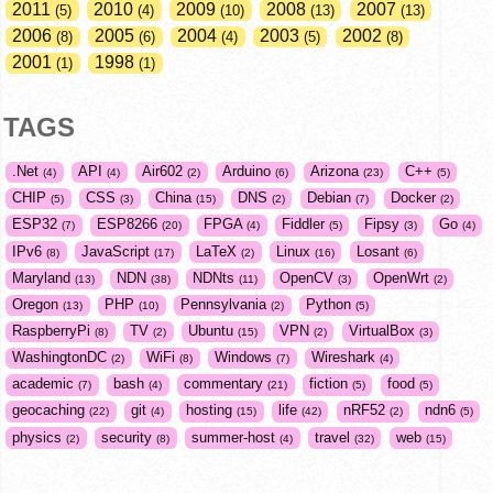
2011
2010
2009
2008
2007
5
4
10
13
13
2006
2005
2004
2003
2002
8
6
4
5
8
2001
1998
1
1
TAGS
.Net
API
Air602
Arduino
Arizona
C++
4
4
2
6
23
5
CHIP
CSS
China
DNS
Debian
Docker
5
3
15
2
7
2
ESP32
ESP8266
FPGA
Fiddler
Fipsy
Go
7
20
4
5
3
4
IPv6
JavaScript
LaTeX
Linux
Losant
8
17
2
16
6
Maryland
NDN
NDNts
OpenCV
OpenWrt
13
38
11
3
2
Oregon
PHP
Pennsylvania
Python
13
10
2
5
RaspberryPi
TV
Ubuntu
VPN
VirtualBox
8
2
15
2
3
WashingtonDC
WiFi
Windows
Wireshark
2
8
7
4
academic
bash
commentary
fiction
food
7
4
21
5
5
geocaching
git
hosting
life
nRF52
ndn6
22
4
15
42
2
5
physics
security
summer-host
travel
web
2
8
4
32
15