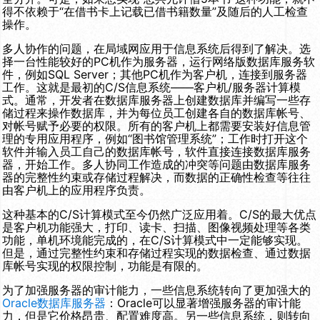
得不依赖于“在借书卡上记载已借书籍数量”及随后的人工检查
操作。
多人协作的问题，在局域网应用于信息系统后得到了解决。选
择一台性能较好的PC机作为服务器，运行网络版数据库服务软
件，例如SQL Server；其他PC机作为客户机，连接到服务器
工作。这就是最初的C/S信息系统——客户机/服务器计算模
式。通常，开发者在数据库服务器上创建数据库并编写一些存
储过程来操作数据库，并为每位员工创建各自的数据库帐号、
对帐号赋予必要的权限。所有的客户机上都需要安装好信息管
理的专用应用程序，例如“图书馆管理系统”；工作时打开这个
软件并输入员工自己的数据库帐号，软件直接连接数据库服务
器，开始工作。多人协同工作造成的冲突等问题由数据库服务
器的完整性约束或存储过程解决，而数据的正确性检查等往往
由客户机上的应用程序负责。
这种基本的C/S计算模式至今仍然广泛应用着。C/S的最大优点
是客户机功能强大，打印、读卡、扫描、图像视频处理等各类
功能，单机环境能完成的，在C/S计算模式中一定能够实现。
但是，通过完整性约束和存储过程实现的数据检查、通过数据
库帐号实现的权限控制，功能是有限的。
为了加强服务器的审计能力，一些信息系统转向了更加强大的
Oracle数据库服务器
：Oracle可以显著增强服务器的审计能
力，但是它价格昂贵、配置难度高。另一些信息系统，则转向