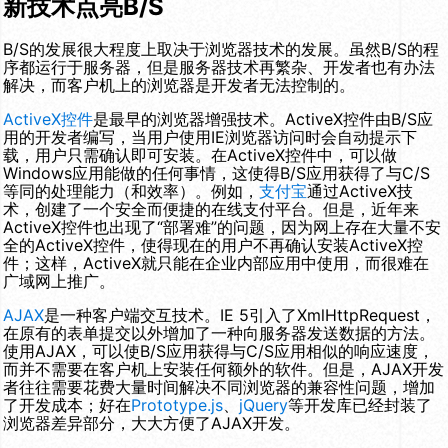
新技术点亮B/S
B/S的发展很大程度上取决于浏览器技术的发展。虽然B/S的程
序都运行于服务器，但是服务器技术再繁杂、开发者也有办法
解决，而客户机上的浏览器是开发者无法控制的。
ActiveX控件
是最早的浏览器增强技术。ActiveX控件由B/S应
用的开发者编写，当用户使用IE浏览器访问时会自动提示下
载，用户只需确认即可安装。在ActiveX控件中，可以做
Windows应用能做的任何事情，这使得B/S应用获得了与C/S
等同的处理能力（和效率）。例如，
支付宝
通过ActiveX技
术，创建了一个安全而便捷的在线支付平台。但是，近年来
ActiveX控件也出现了“部署难”的问题，因为网上存在大量不安
全的ActiveX控件，使得现在的用户不再确认安装ActiveX控
件；这样，ActiveX就只能在企业内部应用中使用，而很难在
广域网上推广。
AJAX
是一种客户端交互技术。IE 5引入了XmlHttpRequest，
在原有的表单提交以外增加了一种向服务器发送数据的方法。
使用AJAX，可以使B/S应用获得与C/S应用相似的响应速度，
而并不需要在客户机上安装任何额外的软件。但是，AJAX开发
者往往需要花费大量时间解决不同浏览器的兼容性问题，增加
了开发成本；好在
Prototype.js
、
jQuery
等开发库已经封装了
浏览器差异部分，大大方便了AJAX开发。