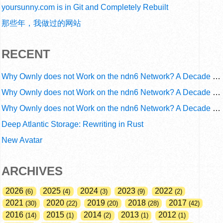
yoursunny.com is in Git and Completely Rebuilt
那些年，我做过的网站
RECENT
Why Ownly does not Work on the ndn6 Network? A Decade of Operational Gaps in Trust and Routing
Why Ownly does not Work on the ndn6 Network? A Decade of Policy-Blind Routing
Why Ownly does not Work on the ndn6 Network? A Decade of #2856
Deep Atlantic Storage: Rewriting in Rust
New Avatar
ARCHIVES
2026
2025
2024
2023
2022
6
4
3
9
2
2021
2020
2019
2018
2017
30
22
20
28
42
2016
2015
2014
2013
2012
14
1
2
1
1