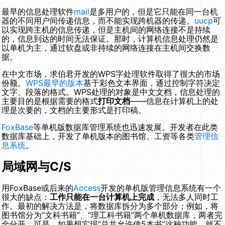
最早的信息处理软件
mail
是多用户的，但是它只能在同一台机
器的不同用户间传递信息，而不能实现跨机器的传递。
uucp
可
以实现跨主机的信息传递，但是主机间的网络连接不是持续
的，信息到达的时间无法保证。那时，计算机信息处理仍然是
以单机为主，通过软盘或非持续的网络连接在主机间交换数
据。
在中文市场，求伯君开发的WPS字处理软件取得了很大的市场
份额。
WPS最早的版本
基于彩色文本界面，通过控制字符决定
文字、段落的格式。WPS处理的对象是中文文档，信息处理的
主要目的是根据需要的格式
打印文档
——信息在计算机上的处
理是次要的，文档的主要形式是打印稿。
FoxBase
等单机版数据库管理系统也迅速发展。开发者在此类
数据库基础上，开发了单机版本的图书馆、工资等各类
管理信
息系统
。
局域网与C/S
用FoxBase或后来的
Access
开发的单机版管理信息系统有一个
很大的缺点：
工作只能在一台计算机上完成
，无法多人同时工
作。最初的解决方法是，将数据库拆分为多个部分；例如，将
图书馆分为“文科书籍”、“理工科书籍”两个单机数据库，两者完
全分开。可是，如果想实现“总共允许借5本书”这种功能，就不