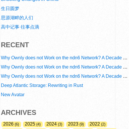
生日圆梦
思源湖畔的人们
高中记事·往事点滴
RECENT
Why Ownly does not Work on the ndn6 Network? A Decade of Operational Gaps in Trust and Routing
Why Ownly does not Work on the ndn6 Network? A Decade of Policy-Blind Routing
Why Ownly does not Work on the ndn6 Network? A Decade of #2856
Deep Atlantic Storage: Rewriting in Rust
New Avatar
ARCHIVES
2026
2025
2024
2023
2022
6
4
3
9
2