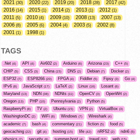
2021
2020
2019
2018
2017
30
22
20
28
42
2016
2015
2014
2013
2012
14
1
2
1
1
2011
2010
2009
2008
2007
5
4
10
13
13
2006
2005
2004
2003
2002
8
6
4
5
8
2001
1998
1
1
TAGS
.Net
API
Air602
Arduino
Arizona
C++
4
4
2
6
23
5
CHIP
CSS
China
DNS
Debian
Docker
5
3
15
2
7
2
ESP32
ESP8266
FPGA
Fiddler
Fipsy
Go
7
20
4
5
3
4
IPv6
JavaScript
LaTeX
Linux
Losant
8
17
2
16
6
Maryland
NDN
NDNts
OpenCV
OpenWrt
13
38
11
3
2
Oregon
PHP
Pennsylvania
Python
13
10
2
5
RaspberryPi
TV
Ubuntu
VPN
VirtualBox
8
2
15
2
3
WashingtonDC
WiFi
Windows
Wireshark
2
8
7
4
academic
bash
commentary
fiction
food
7
4
21
5
5
geocaching
git
hosting
life
nRF52
ndn6
22
4
15
42
2
5
physics
security
summer-host
travel
web
2
8
4
32
15