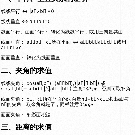
线线平行 ⇔ |a⃑×b⃑|=0
线线垂直 ⇔ a⃑⋅b⃑=0
线面平行、面面平行： 转化为线线平行，或用三向量共面
线面垂直： a⃑⟂b⃑、c⃑所在平面 ⇔ a⃑⟂b⃑∧a⃑⟂c⃑ ，或用
a⃑∥b⃑×c⃑
面面垂直： 转化为线面垂直
二、夹角的求值
线线夹角： cos(a⃑,b⃑)=(a⃑⋅b⃑)/(|a⃑|⋅|b⃑|) 或
sin(a⃑,b⃑)=|a⃑×b⃑|/(|a⃑|⋅|b⃑|) 注意0⩽𝜃⩽𝜋，否则可取补角
线面夹角： b⃑、c⃑所在平面的法向量n⃑=b⃑×c⃑，求出a⃑与
n⃑的夹角，取余角就是了，同样注意0⩽𝜃⩽𝜋
面面夹角： 射影面积法
三、距离的求值