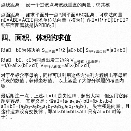
点线距离： 设一个过该点与该线垂直的向量，求其模
点面距离： 如求平面外一点P到平面ABC距离，可求法向量
n⃑=ĀB⃑×ĀC⃑，再求单位法向量（模为1）n̄₀⃑=(1/|n⃑|)⋅n⃑，P
到平面距离就是|ĀP⃑⋅n̄₀⃑|
四、面积、体积的求值
以a⃑、b⃑为邻边的 S
=1/2⋅|a⃑×b⃑| S
=|a⃑×b⃑|
三角形
平行四边形
以a⃑、b⃑、c⃑为同点出发三边的 V
三棱锥（四面体）
=1/6⋅a⃑×(b⃑×c⃑) V
=a⃑×(b⃑×c⃑)
平行六面体
对于坐标含字母的，同样可以利用这些方法列方程解出字母所
代表的数值，获得坐标值。 以上涵盖了大部分试题的考查内
容。
最后附注一点，上述a⃑×b⃑是失性积，超出大纲，但运用它解
题更容易。 其定义是：设a⃑={a₁,a₂,a₃} b⃑={b₁,b₂,b₃}
a⃑×b⃑={a₂b₃-a₃b₂,a₃b₁-a₁b₃,a₁b₂-a₂b₁}。 失性积是向量，且
这种运算没有交换律，即a⃑×b⃑≠b⃑×a⃑（只有a⃑=b⃑时等
于）。