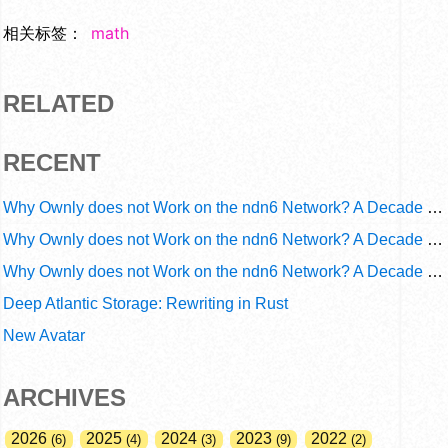
相关标签：
math
RELATED
RECENT
Why Ownly does not Work on the ndn6 Network? A Decade of Operational Gaps in Trust and Routing
Why Ownly does not Work on the ndn6 Network? A Decade of Policy-Blind Routing
Why Ownly does not Work on the ndn6 Network? A Decade of #2856
Deep Atlantic Storage: Rewriting in Rust
New Avatar
ARCHIVES
2026
2025
2024
2023
2022
6
4
3
9
2