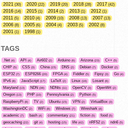
2021
2020
2019
2018
2017
30
22
20
28
42
2016
2015
2014
2013
2012
14
1
2
1
1
2011
2010
2009
2008
2007
5
4
10
13
13
2006
2005
2004
2003
2002
8
6
4
5
8
2001
1998
1
1
TAGS
.Net
API
Air602
Arduino
Arizona
C++
4
4
2
6
23
5
CHIP
CSS
China
DNS
Debian
Docker
5
3
15
2
7
2
ESP32
ESP8266
FPGA
Fiddler
Fipsy
Go
7
20
4
5
3
4
IPv6
JavaScript
LaTeX
Linux
Losant
8
17
2
16
6
Maryland
NDN
NDNts
OpenCV
OpenWrt
13
38
11
3
2
Oregon
PHP
Pennsylvania
Python
13
10
2
5
RaspberryPi
TV
Ubuntu
VPN
VirtualBox
8
2
15
2
3
WashingtonDC
WiFi
Windows
Wireshark
2
8
7
4
academic
bash
commentary
fiction
food
7
4
21
5
5
geocaching
git
hosting
life
nRF52
ndn6
22
4
15
42
2
5